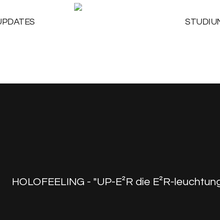
UPDATES
STUDIU
HOLOFEELING - "UP-E²R die E²R-leuchtung"