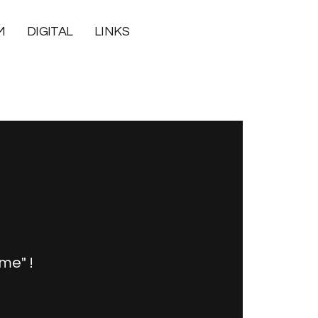
M
DIGITAL
LINKS
me" !