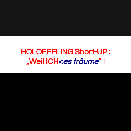
HOLOFEELING Short-UP :
„
Weil ICH
<
es träume
“ !