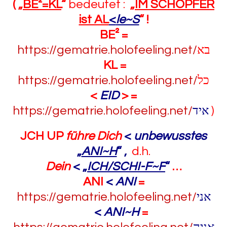
( „
BE²=KL
“
bedeutet :
„
IM SCHÖPFER
ist AL
<
le~S
“ !
BE² =
https://gematrie.holofeeling.net/
בא
KL =
https://gematrie.holofeeling.net/
כל
<
EID
> =
https://gematrie.holofeeling.net/
איד
)
JCH UP
führe
Dich
<
unbewusstes
„
ANI~H
“ ,
d.h.
Dein
<
„
ICH/SCHI-F~F
“
…
ANI
<
ANI
=
ht
tps://gematrie.holofeeling.net/
אני
<
ANI~H
=