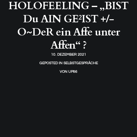
HOLOFEELING – „BIST
Du AIN GE²IST +/-
O~DeR ein Affe unter
Affen“ ?
10. DEZEMBER 2021
GEPOSTED IN
SELBSTGESPRÄCHE
VON
UP86