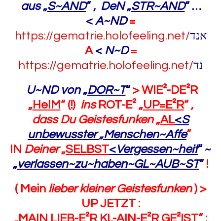
aus
„
S~AND
“ ,
DeN
„
STR~AND
“ …
<
A~ND
=
https://gematrie.holofeeling.net/
אנד
A
<
N~D
=
https://gematrie.holofeeling.net/
נד
U~ND von
„
DOR~T
“
> WIE²-DE²R
„
HeIM
“ (!)
ins
ROT-E² „
UP=E²R
“ ,
dass
Du Geistesfunken
„
AL
<
S
unbewusster
„Menschen~Affe
“
IN
Deiner
„
SELBST
<
Vergessen~heit
“
~
„
verlassen~zu~haben~GL~AUB~ST
“
!
( Mein
lieber kleiner Geistesfunken
) >
UP JETZT :
„
MAIN LIEB-E²R KL-AIN-E²R GE²IST
“ :