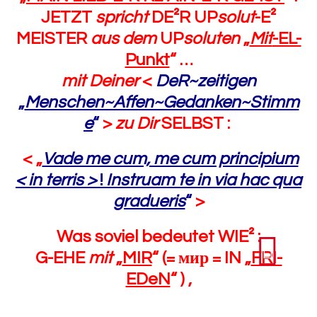
JETZT
spricht
DE²R UP
solut
-E²
MEISTER
aus dem
UP
soluten
„
Mit
-EL-
Punkt
“ …
mit
Deiner
<
DeR~zeitigen
„
Menschen~Affen~Gedanken~Stimm
e
“
>
zu
Dir
SELBST :
< „
Vade me cum, me cum principium
< in terris >
!
Instruam te in via hac qua
gradueris
“
>
Was soviel bedeutet WIE² :
G-EHE
mit
„
MIR
“ (= мир = IN „
FRI-
EDeN
“ ) ,
JCH/ICH BIN „
DE²R ANFANG
“ (= „
B-