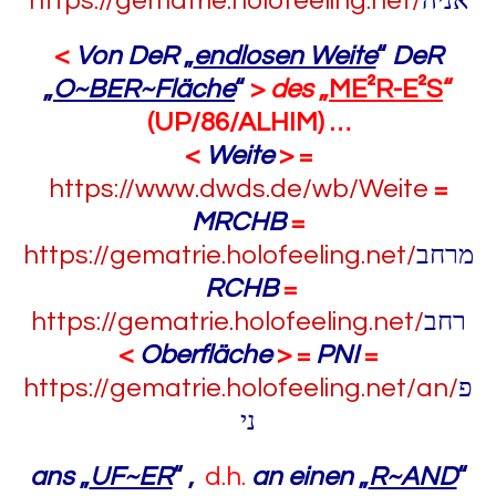
https://gematrie.holofeeling.net/
אניה
<
Von DeR
„
endlosen Weite
“
DeR
„
O~BER~Fläche
“
>
des
„
ME²R-E²S
“
(UP/86/ALHIM) …
<
Weite
> =
https://www.dwds.de/wb/Weite
=
MRCHB
=
https://gematrie.holofeeling.net/
מרחב
RCHB
=
https://gematrie.holofeeling.net/
רחב
<
Oberfläche
> =
PNI
=
https://gematrie.holofeeling.net/an/
פ
ני
ans
„
UF~ER
“ ,
d.h.
an einen
„
R~AND
“