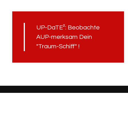
UP-DaTE²: Beobachte
AUP-merksam Dein
"Traum-Schiff" !