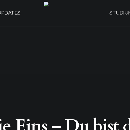
UPDATES
STUDIU
e Eins – Du bist d