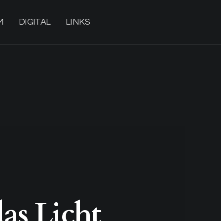
M
DIGITAL
LINKS
as Licht