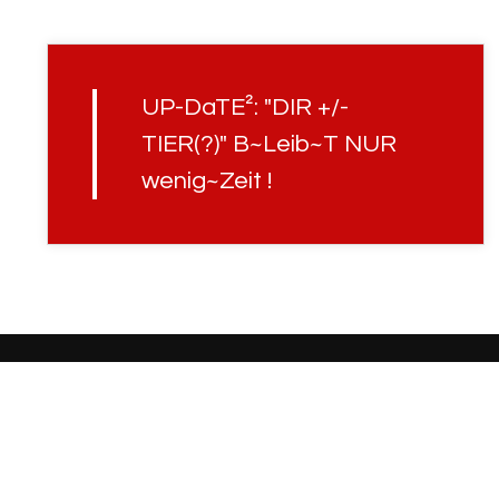
UP-DaTE²: "DIR +/-
TIER(?)" B~Leib~T NUR
wenig~Zeit !