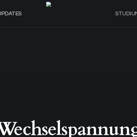
UPDATES
STUDIU
Wechselspannun