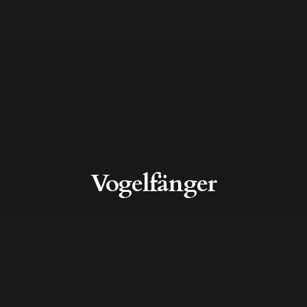
Vogelfänger