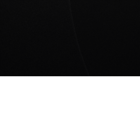
UP-DaTE²: UNSE²R GE²IST I
+/- ST "das ewige Wesen-L-
ICH +/- T-He" !