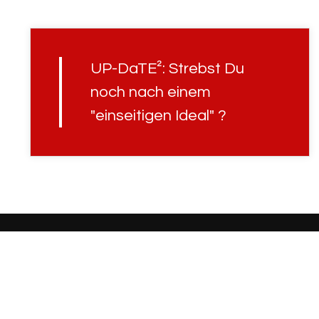
UP-DaTE²: Strebst Du
noch nach einem
"einseitigen Ideal" ?