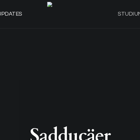
UPDATES
STUDIU
Sadducäer