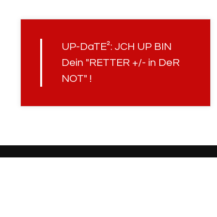
UP-DaTE²: JCH UP BIN
Dein "RETTER +/- in DeR
NOT" !