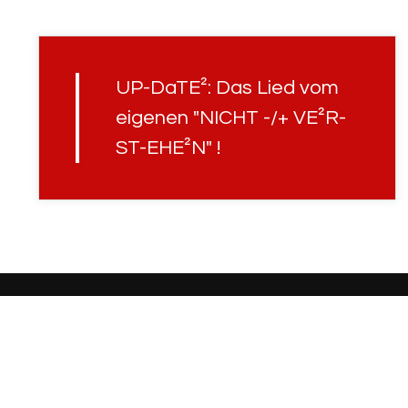
UP-DaTE²: Das Lied vom
eigenen "NICHT -/+ VE²R-
ST-EHE²N" !