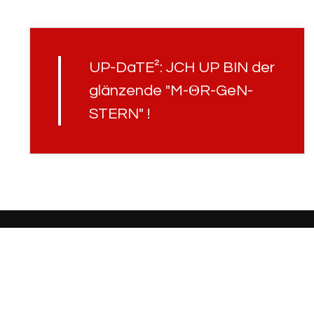
UP-DaTE²: JCH UP BIN der
glänzende "M-ΘR-GeN-
STERN" !