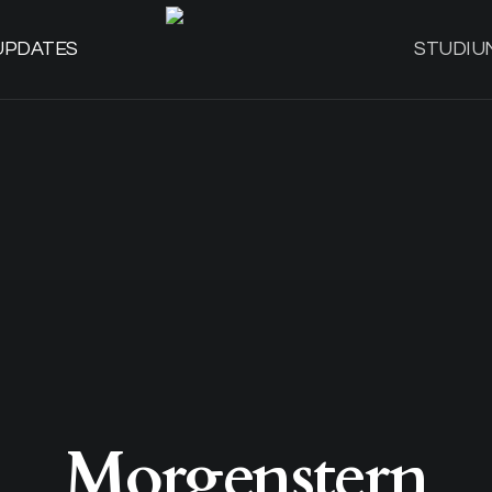
UPDATES
STUDIU
Morgenstern