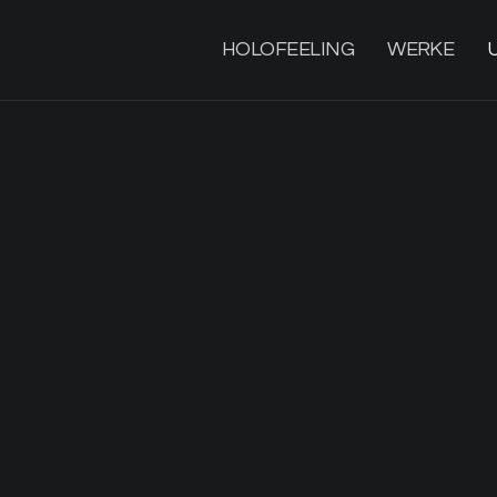
HOLOFEELING
WERKE