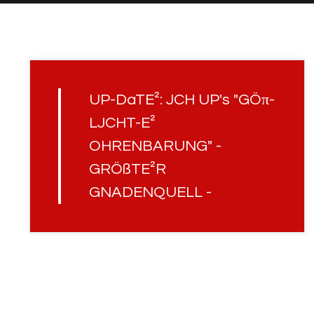
UP-DaTE²: JCH UP's "GÖπ-
LJCHT-E²
OHRENBARUNG" -
GRÖßTE²R
GNADENQUELL -