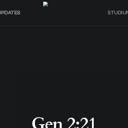
UPDATES
STUDIU
Gen 2;21