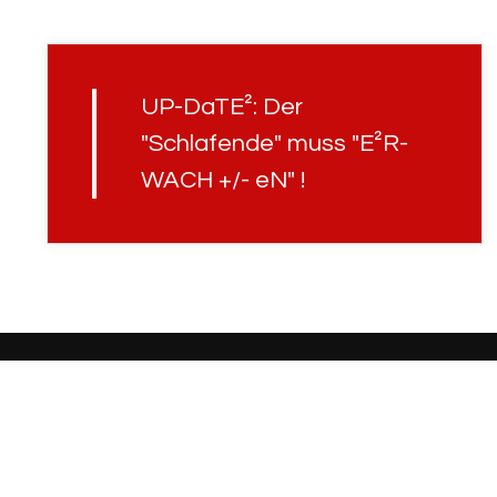
UP-DaTE²: Der
"Schlafende" muss "E²R-
WACH +/- eN" !