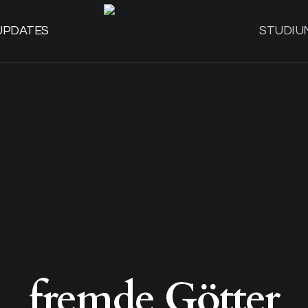
UPDATES
STUDIU
fremde Götter