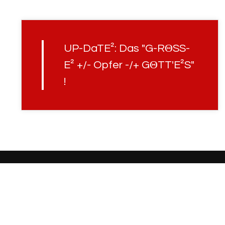
UP-DaTE²: Das "G-RΘSS-
E² +/- Opfer -/+ GΘTT'E²S"
!