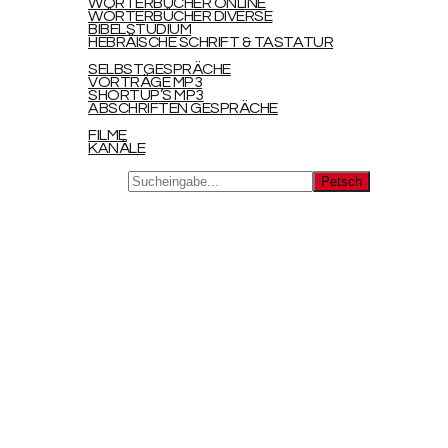
WÖRTERBÜCHER ONLINE
WÖRTERBÜCHER DIVERSE
BIBELSTUDIUM
HEBRÄISCHE SCHRIFT & TASTATUR
DIGITAL
SELBSTGESPRÄCHE
VORTRÄGE MP3
SHORTUP’S MP3
ABSCHRIFTEN GESPRÄCHE
LINKS
FILME
KANÄLE
Search for:
HOLOFEELING
WERKE
HAUPTWERK
BEIWERKE
BUCHBESTELLUNG
SCHREIBSTIFTE
ANDREA MICHAELIS
ARIANE ULLRICH
CORNELIA LOPEZ ABUD
DIANA OBERHÄNSLI
HANNELORE BRUCKER
HOLGER KALUS
JAN JAKOB
JAN SCHALK
LILIANE TRUE
RAMONA MAYER
REINER LAMASCHANSKY
RETO OBERHÄNSLI