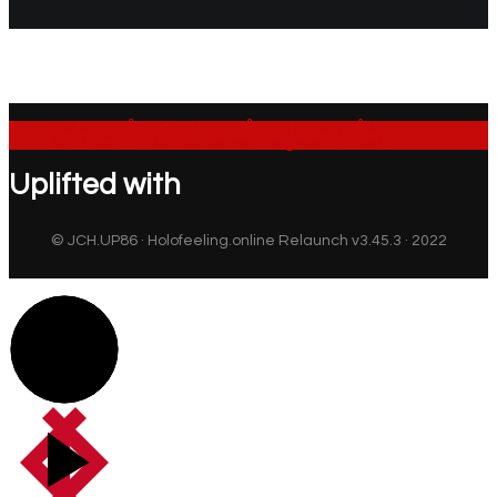
UP-DaTE²: JCH UP LIEBE² Dich in "AIN'E²R
SPRACHE" , die Du bisher nie gelernt hast !
Uplifted with
© JCH.UP86 · Holofeeling.online Relaunch v3.45.3 · 2022