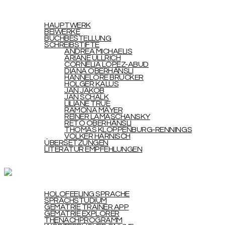
HOLOFEELING
WERKE
HAUPTWERK
BEIWERKE
BUCHBESTELLUNG
SCHREIBSTIFTE
ANDREA MICHAELIS
ARIANE ULLRICH
CORNELIA LOPEZ-ABUD
DIANA OBERHÄNSLI
HANNELORE BRUCKER
HOLGER KALUS
JAN JAKOB
JAN SCHALK
LILIANE TRUE
RAMONA MAYER
REINER LAMASCHANSKY
RETO OBERHÄNSLI
THOMAS KLOPPENBURG-RENNINGS
VOLKER HARNISCH
ÜBERSETZUNGEN
LITERATUR EMPFEHLUNGEN
UPDATES
STUDIUM
HOLOFEELING SPRACHE
SPRACHSTUDIUM
GEMATRIE TRAINER APP
GEMATRIE EXPLORER
THENACHPROGRAMM