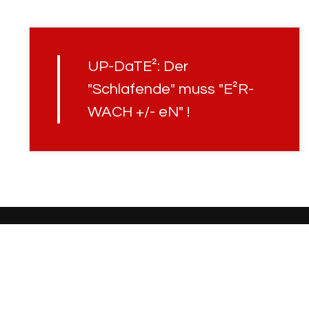
UP-DaTE²: Der
"Schlafende" muss "E²R-
WACH +/- eN" !