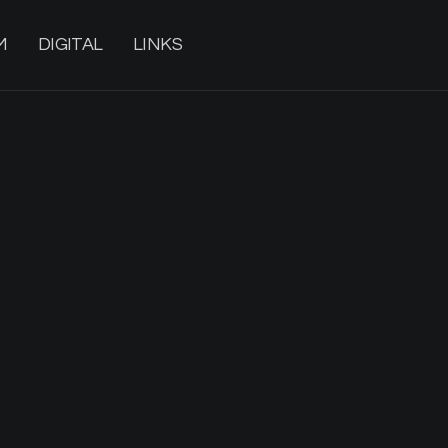
M
DIGITAL
LINKS
 IM-ME(E)R