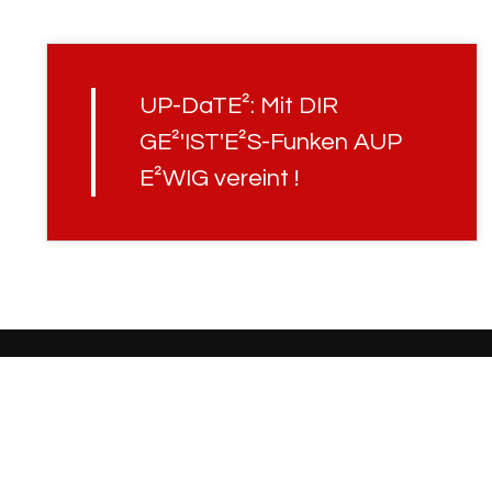
UP-DaTE²: Mit DIR
GE²'IST'E²S-Funken AUP
E²WIG vereint !