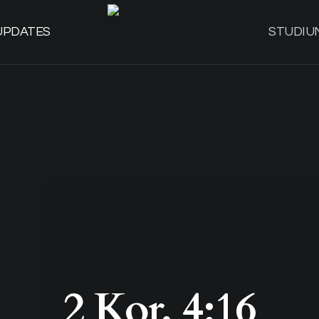
UPDATES
STUDIU
2 Kor. 4:16