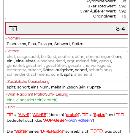
Pyramidenwert:
38
37er-Totalwert:
592
37er-Äußerer Wert:
592
Ordinalwert:
16
חד
8-4
Nomen
Einer
,
eins
,
Eins
,
Einziger
,
Schwert
,
Spitze
Verben
akut
,
ausgesucht
,
beißend
,
deutlich
,
dünn
,
durchdringend
,
ein
,
ein-
,
eine
,
eines
,
einschneidend
,
ergründend
,
fein
,
genau
,
gerichtet
,
geschärft
,
geschliffen
,
gespitzt
,
hervorragend
,
ostentativ
,
präzise
,
Rätsel aufgeben
,
scharf
,
scharfsinnig
,
schneidend
,
schreiend
,
schrill
,
spitz
,
stechend
Zusätzliche Übersetzung
spitz, scharf; eins Num., meist in Zssgn (ein-); Spitze
Wort-Radix mit Präfix/Suffix-Lesung
eins, einer, (der/ ein) erste(r)
Tipp
ח
ו
ד
חד
חד
= "
AIN-S
", "
AIN-ER
", (der/ein) "
erste(r)
";
= "
Spitze
" und
bedeutet auch das "
AUP-GeBeN
<von Rätseln
"!
קדקד
Die "
Spitze
" eines "
D-REI-Eck's
" schreibt sich
, was auch