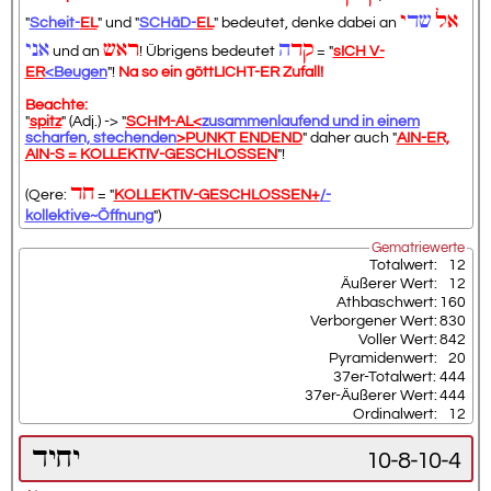
אל
שד
י
"
Scheit-
EL
" und "
SCHäD-
EL
" bedeutet, denke dabei an
קד
ה
ראש
אני
und an
! Übrigens bedeutet
= "
sICH V-
ER
<Beugen
"!
Na so ein göttLICHT-ER Zufall!
Beachte:
"
spitz
" (Adj.) -> "
SCHM-AL<
zusammenlaufend und in einem
scharfen, stechenden
>PUNKT ENDEND
" daher auch "
AIN-ER,
AIN-S = KOLLEKTIV-GESCHLOSSEN
"!
חד
(Qere:
= "
KOLLEKTIV-GESCHLOSSEN+
/-
kollektive~Öffnung
")
Gematriewerte
Totalwert:
12
Äußerer Wert:
12
Athbaschwert:
160
Verborgener Wert:
830
Voller Wert:
842
Pyramidenwert:
20
37er-Totalwert:
444
37er-Äußerer Wert:
444
Ordinalwert:
12
יחיד
10-8-10-4