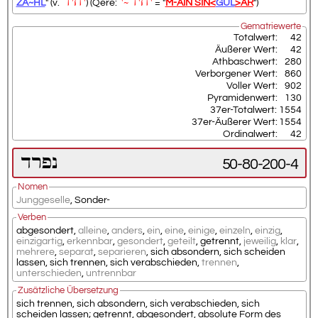
יחיד
י
יחיד
ZA~HL
" (v.
) (Qere:
~
= "
M-AIN SIN<
GUL
>AR
")
Gematriewerte
Totalwert:
42
Äußerer Wert:
42
Athbaschwert:
280
Verborgener Wert:
860
Voller Wert:
902
Pyramidenwert:
130
37er-Totalwert:
1554
37er-Äußerer Wert:
1554
Ordinalwert:
42
נפרד
50-80-200-4
Nomen
Junggeselle
,
Sonder-
Verben
abgesondert
,
alleine
,
anders
,
ein
,
eine
,
einige
,
einzeln
,
einzig
,
einzigartig
,
erkennbar
,
gesondert
,
geteilt
,
getrennt
,
jeweilig
,
klar
,
mehrere
,
separat
,
separieren
,
sich absondern
,
sich scheiden
lassen
,
sich trennen
,
sich verabschieden
,
trennen
,
unterschieden
,
untrennbar
Zusätzliche Übersetzung
sich trennen, sich absondern, sich verabschieden, sich
scheiden lassen; getrennt, abgesondert, absolute Form des