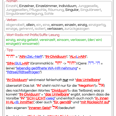
Nomen
Einzahl
,
Einzelner
,
Einzelzimmer
,
Individuum
,
Junggeselle
,
Junggesellen
,
Pflugsohle
,
Räumung
,
Singular
,
Singulärwert
,
Singulärwertzerlegung
,
Sohle
Verben
abgenabelt
,
allein
,
ein
,
eine
,
einsam
,
einzeln
,
einzig
,
einzigartig
,
einzige
,
getrennt
,
isoliert
,
verlassen
,
zurückgezogen
Wort-Radix mit Präfix/Suffix-Lesung
einzig, einzig geliebt, vereinzelt, einsam, verlassen, (der/ ein)
einzige(r)/ einsame(r)
Tipp
יחיד
= "
AIN
<ZeL~NeR
"; "
IN-Dividiuum
"; "
AL<
L
>AIN
";
חי
דה
יחוד
יחד
"
SIN<
GUL
>AR
" (Grammatik) (v.
->
) (Qere:
~
=
(eine) "
lebendig geöffnete WA~HR-nehmung
" =
"
Rätsel/Rätselfragen
")
"
IN-Dividuum
" wird meist fehlerhaft
nur
mit "
das Unteilbare
"
אל
übersetzt! Das lat. "
IN
" steht nicht nur für die "
Negation
"(=
)
des nachfolgenden Wortes "
Dividuum
"(= das Teilbare), was ja
korrekt "
IN-Dividuum
" = "
das Unteilbare
" ergibt, sondern dass die
Vorsilbe "
IN
" "
SCH-LICHT
<weg
" und einfach auch noch "
in, inner-
H-AL
<B
, inmitten
", aber auch "
für, gemäß
" und "
mit Rücksicht auf
"
אל
(den eigenen "
inneren Geist
"
) bedeutet!