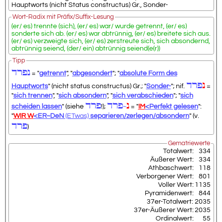
Hauptworts (nicht Status constructus) Gr., Sonder-
Wort-Radix mit Präfix/Suffix-Lesung
(er/ es) trennte (sich), (er/ es) war/ wurde getrennt, (er/ es)
sonderte sich ab. (er/ es) war abtrünnig, (er/ es) breitete sich aus.
(er/ es) verzweigte sich, (er/ es) zerstreute sich, sich absondernd,
abtrünnig seiend, (der/ ein) abtrünnig seiend(e(r))
Tipp
נפרד
= "
getrennt
", "
abgesondert
"; "
absolute Form des
נ
פרד
Hauptworts
" (nicht status constructus) Gr.; "
Sonder-
"; nif.
=
"
sich trennen
", "
sich absondern
", "
sich verabschieden
"; "
sich
נ
פרד
פרד
scheiden lassen
" (siehe
!);
~
= "
IM
<Perfekt gelesen
":
"
WIR W
<ER~DeN
(ETwas)
separieren/zerlegen/absondern
" (v.
פרד
)
Gematriewerte
Totalwert:
334
Äußerer Wert:
334
Athbaschwert:
118
Verborgener Wert:
801
Voller Wert:
1135
Pyramidenwert:
844
37er-Totalwert:
2035
37er-Äußerer Wert:
2035
Ordinalwert:
55