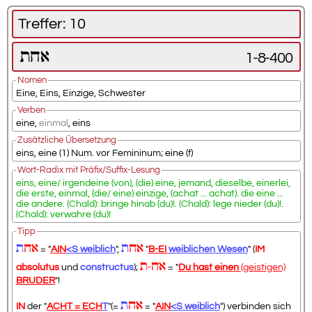
Treffer: 10
אחת
1-8-400
Nomen
Eine
,
Eins
,
Einzige
,
Schwester
Verben
eine
,
einmal
,
eins
Zusätzliche Übersetzung
eins, eine (1) Num. vor Femininum; eine (f)
Wort-Radix mit Präfix/Suffix-Lesung
eins, eine/ irgendeine (von), (die) eine, jemand, dieselbe, einerlei,
die erste, einmal, (die/ eine) einzige, (achat ... achat). die eine ...
die andere. (Chald): bringe hinab (du)!. (Chald): lege nieder (du)!.
(Chald): verwahre (du)!
Tipp
אח
ת
אח
ת
= "
AIN
<S weiblich
",
"
B-EI
weiblichen Wesen
" (
IM
אח
ת
absolutus
und
constructus
);
-
= "
Du hast einen
(geistigen)
BRUDER
"!
אח
ת
IN
der "
ACHT = ECH
T
"(=
= "
AIN
<S weiblich
") verbinden sich