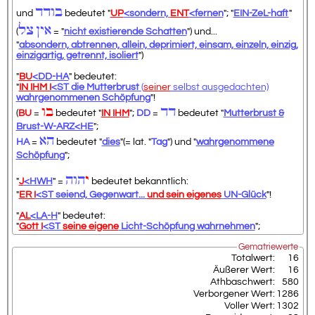
בודד
und
bedeutet "
UP
<sondern,
ENT
<fernen
"; "
EIN-ZeL-haft
"
אין
צל
(
= "
nicht existierende Schatten
") und...
"
absondern, abtrennen, allein, deprimiert, einsam, einzeln, einzig,
einzigartig, getrennt, isoliert
")
"
BU
<DD-HA
" bedeutet:
"
IN IHM I
<ST die Mutterbrust
(
seiner
selbst ausgedachten)
wahrgenommenen Schöpfung
"!
דד
בו
(
BU
=
bedeutet "
IN IHM
";
DD
=
bedeutet "
Mutterbrust &
Brust-W-ARZ<HE
";
הא
HA
=
bedeutet "
dies
"(= lat. "
Tag
") und "
wahrgenommene
Schöpfung
";
י
הוה
"
J
<HWH
" =
bedeutet bekanntlich:
"
ER I
<ST seiend, Gegenwart...
und sein eigenes
UN-Glück
"!
"
AL
<LA-H
" bedeutet:
"
Gott I
<ST
seine eigene
Licht-Schöpfung wahrnehmen
";
Gematriewerte
Totalwert:
16
Äußerer Wert:
16
Athbaschwert:
580
Verborgener Wert:
1286
Voller Wert:
1302