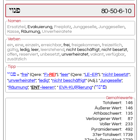
פנוי
80-50-6-10
Nomen
Ersatzteil
,
Evakuierung
,
Freiplatz
,
Junggeselle
,
Junggesellen
,
Kasse
,
Räumung
,
Unverheiratete
Verben
ein
,
eine
,
einzeln
,
erreichbar
,
frei
,
freigekommen
,
freizeitlich
,
gültig
,
ledig
,
leer
,
leerstehend
,
nicht beschäftigt
,
nicht besetzt
,
offen
,
reserviert
,
unbesetzt
,
unverheiratet
,
vakant
,
verfügbar
,
zusätzlich
Tipp
פנוי
= "
frei
" (Qere: "
F>
REI
"); "
leer
" (Qere: "
LE~ER
"); "
nicht besetzt
";
"
unverheiratet
", "
ledig
", "
nicht beschäftigt
" (Adj.); "
Jungeselle
",
פינוי
"
Räumung
", "
ENT
~leeren
", "
EVA-KU(R)ierung
" (
)
Gematriewerte
Totalwert:
146
Äußerer Wert:
146
Athbaschwert:
135
Verborgener Wert:
87
Voller Wert:
233
Pyramidenwert:
492
37er-Totalwert:
1739
37er-Äußerer Wert:
1739