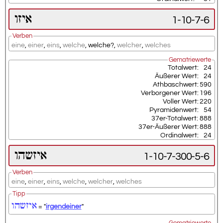
איזו
1-10-7-6
Verben
eine
,
einer
,
eins
,
welche
,
welche?
,
welcher
,
welches
Gematriewerte
Totalwert:
24
Äußerer Wert:
24
Athbaschwert:
590
Verborgener Wert:
196
Voller Wert:
220
Pyramidenwert:
54
37er-Totalwert:
888
37er-Äußerer Wert:
888
Ordinalwert:
24
איזשהו
1-10-7-300-5-6
Verben
eine
,
einer
,
eins
,
welche
,
welcher
,
welches
Tipp
איזשהו
= "
irgendeiner
"