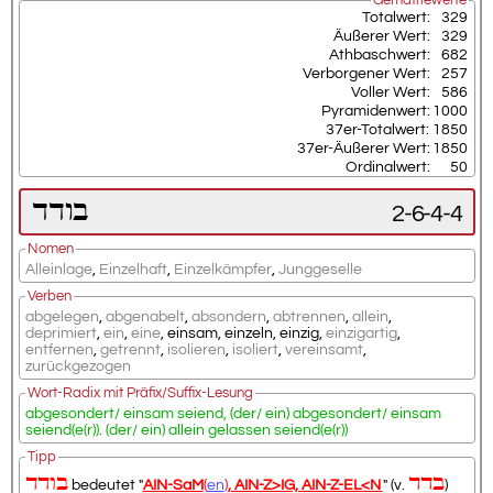
Gematriewerte
Totalwert:
329
Äußerer Wert:
329
Athbaschwert:
682
Verborgener Wert:
257
Voller Wert:
586
Pyramidenwert:
1000
37er-Totalwert:
1850
37er-Äußerer Wert:
1850
Ordinalwert:
50
בודד
2-6-4-4
Nomen
Alleinlage
,
Einzelhaft
,
Einzelkämpfer
,
Junggeselle
Verben
abgelegen
,
abgenabelt
,
absondern
,
abtrennen
,
allein
,
deprimiert
,
ein
,
eine
,
einsam
,
einzeln
,
einzig
,
einzigartig
,
entfernen
,
getrennt
,
isolieren
,
isoliert
,
vereinsamt
,
zurückgezogen
Wort-Radix mit Präfix/Suffix-Lesung
abgesondert/ einsam seiend, (der/ ein) abgesondert/ einsam
seiend(e(r)). (der/ ein) allein gelassen seiend(e(r))
Tipp
בדד
בודד
bedeutet "
AIN-SaM
(
en
)
, AIN-Z>IG, AIN-Z-EL<N
" (v.
)