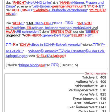
das "
R-ECHT
<He U-ND Linke
", d.h. "
MANN
<Männer, Frauen und
Dinge
" zu einem "
LeB-Enden>
geistigen Kontinuum
"! "
IM CH
<ET
",
der
ACH
T
,
SIN
<D
"
Ewigkeit+
/- laufende Veränderung
" "
IM-ME(E)R
AIN
<S
"!
ספר
Die "
ACH
<T
" "
ENT
-SPR>
ICH
<T
"(
SPR
=
= "
B<
U
>CH,
AUP
<zählen,
ER
<zählen, bekannt machen, verkünDeN
und
HaAR
<RE schneiden
"!) dem "
ERSTEN TAG
", der die "
SIE
BEN
"
angeblich
"
V
OR-HERR
<gehen-DeN Tage
"
SELBST
I
<ST
!
חת
א
חת
~
=
"
ICH
W
<Erde in
SCH-R-Eck-eN
versetzt
" (siehe
!) "
P-
פ
ער
פ
er-F<Eck-T
" = "
Wissen
(
)
erweckt
(
)
die Facetten
(
)
< der
Eck-
Spiegelungen
" des "
D-EL<
TA
>Spiegel
"
!
נחת
(Chald): "
bringe hinab
(du)
!
" (v.
) (Ezra 05:15)
Gematriewerte
Totalwert:
409
Äußerer Wert:
409
Athbaschwert:
461
Verborgener Wert:
516
Voller Wert:
925
Pyramidenwert:
419
37er-Totalwert:
1147
37er-Äußerer Wert:
1147
Ordinalwert:
31